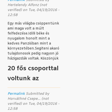
Permalink
Submitted by
Hertelendy Alfonz (not
verified)
on Tue, 04/19/2016 -
12:58
Egy más világba csöppentünk
ami maga volt a múlt
felfedezése.Idilli béke és
nyugalom honolt mint a
kedves Panzióban mint a
környezetében.Segiteni akaró
tulajdonosok pedig nagyon jó
házigazdák voltak. Köszönjük
20 fős csoporttal
voltunk az
Permalink
Submitted by
Horváthné Csepe... (not
verified)
on Tue, 04/19/2016 -
12:58