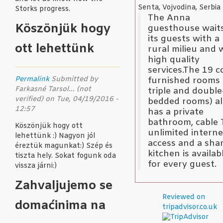
Senta, Vojvodina, Serbia
Storks progress.
The Anna
Köszönjük hogy
guesthouse waits
its guests with a
ott lehettünk
rural milieu and 
high quality
services.The 19 co
Permalink
Submitted by
furnished rooms 
Farkasné Tarsol... (not
triple and double
verified)
on Tue, 04/19/2016 -
bedded rooms) al
12:57
has a private
bathroom, cable 
Köszönjük hogy ott
unlimited interne
lehettünk :) Nagyon jól
access and a sha
éreztük magunkat:) Szép és
kitchen is availab
tiszta hely. Sokat fogunk oda
for every guest.
vissza járni:)
Zahvaljujemo se
Reviewed on
domaćinima na
tripadvisor.co.uk