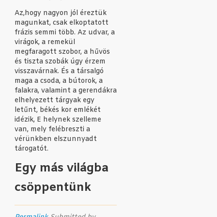
Az,hogy nagyon jól éreztük
magunkat, csak elkoptatott
frázis semmi több. Az udvar, a
virágok, a remekül
megfaragott szobor, a hűvös
és tiszta szobák úgy érzem
visszavárnak. És a társalgó
maga a csoda, a bútorok, a
falakra, valamint a gerendákra
elhelyezett tárgyak egy
letűnt, békés kor emlékét
idézik, E helynek szelleme
van, mely felébreszti a
vérünkben elszunnyadt
tárogatót.
Egy más világba
csöppentünk