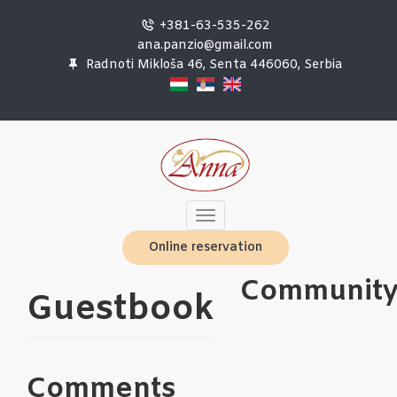
Skip
to
+381-63-535-262
main
ana.panzio@gmail.com
content
Radnoti Mikloša 46, Senta 446060, Serbia
Toggle
navigation
Online reservation
Communit
Guestbook
Comments