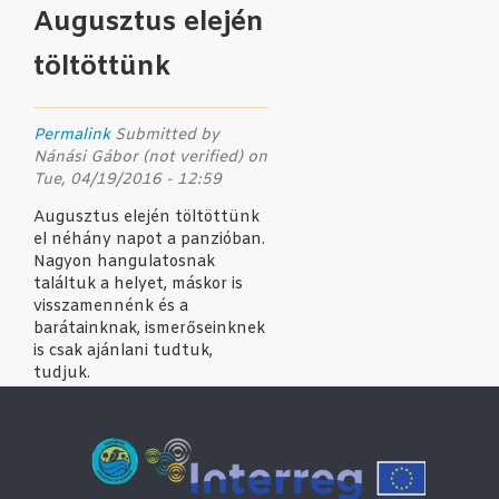
Augusztus elején
töltöttünk
Permalink
Submitted by
Nánási Gábor (not verified)
on
Tue, 04/19/2016 - 12:59
Augusztus elején töltöttünk
el néhány napot a panzióban.
Nagyon hangulatosnak
találtuk a helyet, máskor is
visszamennénk és a
barátainknak, ismerőseinknek
is csak ajánlani tudtuk,
tudjuk.