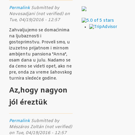
Permalink
Submitted by
Novosadjani (not verified)
on
Tue, 04/19/2016 - 12:57
Zahvaljujemo se domaćinima
na ljubaznosti i
gostoprimstvu. Proveli smo, u
izuzetno prijatnom i mirnom
ambijentu pansiona "Anna",
osam dana u julu. Nadamo se
da ćemo se videti opet, ako ne
pre, onda za vreme šahovskog
turnira sledeće godine.
Az,hogy nagyon
jól éreztük
Permalink
Submitted by
Mészáros Zoltán (not verified)
on Tue, 04/19/2016 - 12:57