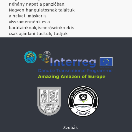
néhány napot a panzióban.
Nagyon hangulatosnak találtuk
a helyet, máskor is
visszamennénk és a
barátainknak, ismerőseinknek is
csak ajánlani tudtuk, tudjuk.
Szobák