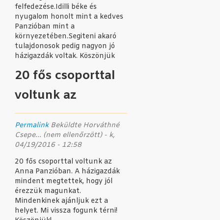
felfedezése.Idilli béke és
nyugalom honolt mint a kedves
Panzióban mint a
környezetében.Segiteni akaró
tulajdonosok pedig nagyon jó
házigazdák voltak. Köszönjük
20 fős csoporttal
voltunk az
Permalink
Beküldte
Horváthné
Csepe... (nem ellenőrzött)
- k,
04/19/2016 - 12:58
20 fős csoporttal voltunk az
Anna Panzióban. A házigazdák
mindent megtettek, hogy jól
érezzük magunkat.
Mindenkinek ajánljuk ezt a
helyet. Mi vissza fogunk térni!