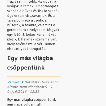
frázis semmi több. Az udvar, a
virágok, a remekül megfaragott
szobor, a hűvös és tiszta szobák
úgy érzem visszavárnak. És a
társalgó maga a csoda, a
bútorok, a falakra, valamint a
gerendákra elhelyezett tárgyak
egy letűnt, békés kor emlékét
idézik, E helynek szelleme van,
mely felébreszti a vérünkben
elszunnyadt tárogatót.
Egy más világba
csöppentünk
Permalink
Beküldte
Hertelendy
Alfonz (nem ellenőrzött)
- k,
04/19/2016 - 12:58
Egy más világba csöppentünk
ami maga volt a múlt