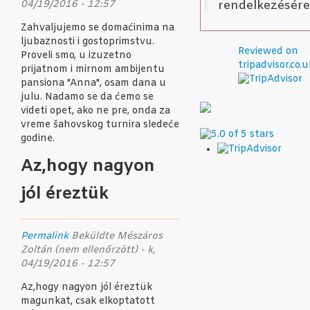
rendelkezésére
04/19/2016 - 12:57
Zahvaljujemo se domaćinima na
ljubaznosti i gostoprimstvu.
Reviewed on
Proveli smo, u izuzetno
tripadvisor.co.u
prijatnom i mirnom ambijentu
pansiona "Anna", osam dana u
julu. Nadamo se da ćemo se
videti opet, ako ne pre, onda za
vreme šahovskog turnira sledeće
godine.
Az,hogy nagyon
jól éreztük
Permalink
Beküldte
Mészáros
Zoltán (nem ellenőrzött)
- k,
04/19/2016 - 12:57
Az,hogy nagyon jól éreztük
magunkat, csak elkoptatott