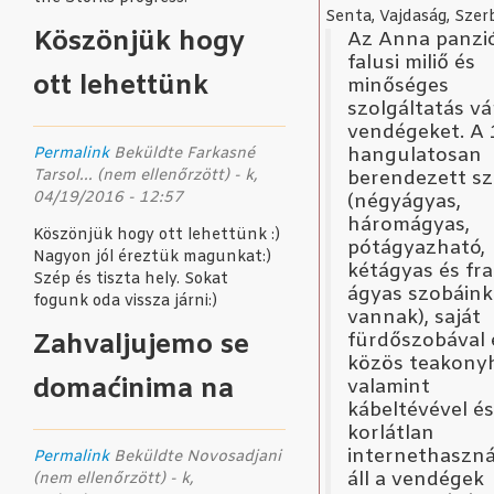
Senta, Vajdaság, Szer
Köszönjük hogy
Az Anna panzi
falusi miliő és
ott lehettünk
minőséges
szolgáltatás vá
vendégeket. A 
hangulatosan
Permalink
Beküldte
Farkasné
Tarsol... (nem ellenőrzött)
- k,
berendezett s
04/19/2016 - 12:57
(négyágyas,
háromágyas,
Köszönjük hogy ott lehettünk :)
pótágyazható,
Nagyon jól éreztük magunkat:)
kétágyas és fra
Szép és tiszta hely. Sokat
ágyas szobáink
fogunk oda vissza járni:)
vannak), saját
Zahvaljujemo se
fürdőszobával 
közös teakonyh
domaćinima na
valamint
kábeltévével és
korlátlan
internethaszná
Permalink
Beküldte
Novosadjani
áll a vendégek
(nem ellenőrzött)
- k,