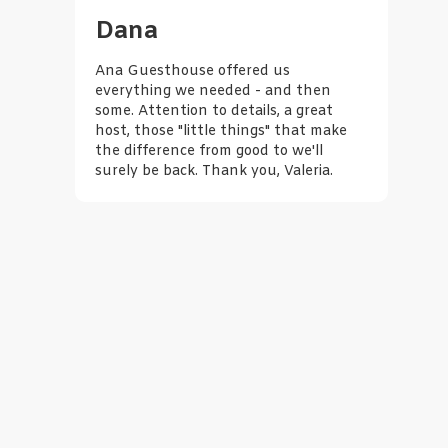
Dana
ally
Ana Guesthouse offered us
N
nda
everything we needed - and then
t
g by
some. Attention to details, a great
b
host, those "little things" that make
n
the difference from good to we'll
m
surely be back. Thank you, Valeria.
s
s