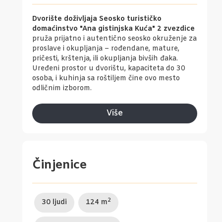
Dvorište doživljaja Seosko turističko
domaćinstvo "Ana gistinjska Kuća" 2 zvezdice
pruža prijatno i autentično seosko okruženje za
proslave i okupljanja – rođendane, mature,
pričesti, krštenja, ili okupljanja bivših đaka.
Uređeni prostor u dvorištu, kapaciteta do 30
osoba, i kuhinja sa roštiljem čine ovo mesto
odličnim izborom.
Više
Činjenice
2
30 ljudi
124 m