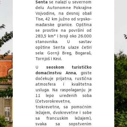
Senta
se nalazi u severnom
delu Autonomne Pokrajine
Vojvodine, na desnoj obali
Tise, 42 km južno od srpsko-
mađarske granice. Opština
se prostire na površini od
283,5 km² i broji oko 26.000
stanovnika. U sastav
opštine Senta ulaze četiri
sela: Gornji Breg, Bogaraš,
Tornjoš i Kevi.
U
seoskom turističko
domaćinstvu Anna
, goste
dočekuje prijatna, rustična
atmosfera i kvalitetna
usluga. Na raspolaganju je
11 lepo uređenih soba
(četvorokrevetne,
trokrevetne, sa pomoćnim
ležajem, dvokrevetne i sobe
sa francuskim ležajem),
svaka sa sopstvenim